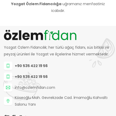
Yozgat Özlem Fidancılığa
uğramanız menfaatiniz
icabıdır.
Yozgat Özlem Fidancılık; her türlü ağaç fidanı, süs bitkisi ve
peyzaj ürünleri ile Yozgat ve ilçelerine hizmet vermektedir.
+90 535 422 19 56
+90 535 422 19 56
info@ozlemfidan.com
Köseoğlu Mah. Gevrekzade Cad. İmamoğlu Kahvaltı
Salonu Yanı