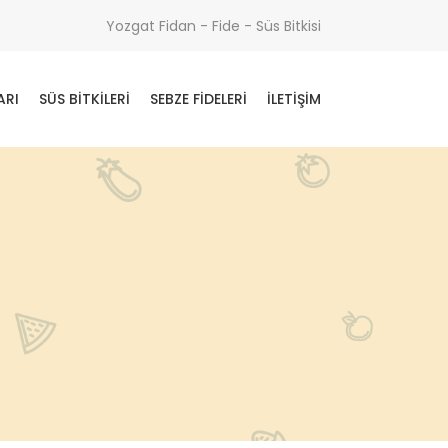
Yozgat Fidan - Fide - Süs Bitkisi
ARI
SÜS BITKILERI
SEBZE FIDELERI
İLETIŞIM