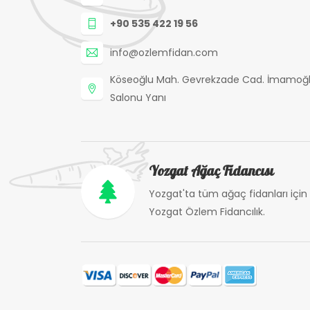
+90 535 422 19 56
info@ozlemfidan.com
Köseoğlu Mah. Gevrekzade Cad. İmamoğl
Salonu Yanı
Yozgat Ağaç Fidancısı
Yozgat'ta tüm ağaç fidanları için
Yozgat Özlem Fidancılık.