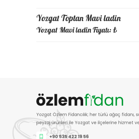
Yozgat Toptan Mavi ladin
Yozgat Mavi ladin Fiyatı: ₺
Yozgat Özlem Fidancılık; her türlü ağaç fidanı, sü
peyzaj ürünleri ile Yozgat ve ilçelerine hizmet v
+90 535 422 19 56