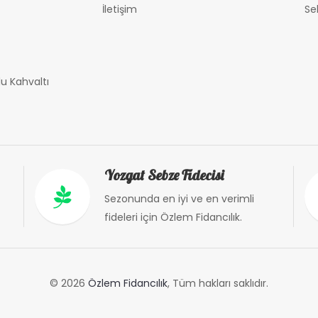
İletişim
Se
u Kahvaltı
Yozgat Sebze Fidecisi
Sezonunda en iyi ve en verimli
fideleri için Özlem Fidancılık.
© 2026
Özlem Fidancılık
, Tüm hakları saklıdır.